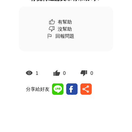
有幫助
沒幫助
回報問題
1
0
0
分享給好友