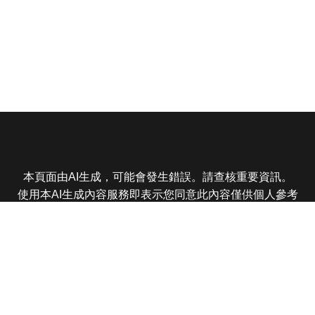
本頁面由AI生成，可能會發生錯誤。請查核重要資訊。
使用本AI生成內容服務即表示您同意此內容僅供個人參考
非商業用途，任何轉載分享皆不得違反法律或侵犯智慧財
產權，且您了解輸出內容可能不準確，所有爭議東森娛樂
保有最終解釋權
東森電視 版權所有 © 2025 EBC All Rights Reserved.
|
隱
私權政策