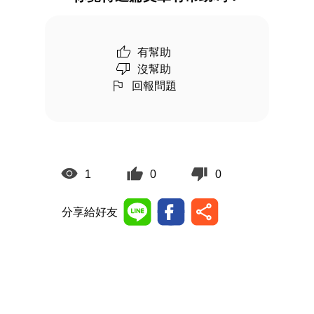
有幫助
沒幫助
回報問題
1
0
0
分享給好友