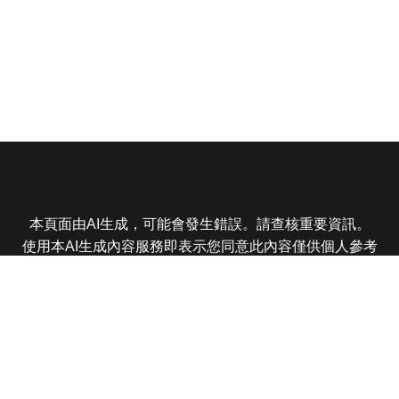
本頁面由AI生成，可能會發生錯誤。請查核重要資訊。
使用本AI生成內容服務即表示您同意此內容僅供個人參考
非商業用途，任何轉載分享皆不得違反法律或侵犯智慧財
產權，且您了解輸出內容可能不準確，所有爭議東森娛樂
保有最終解釋權
東森電視 版權所有 © 2025 EBC All Rights Reserved.
|
隱
私權政策