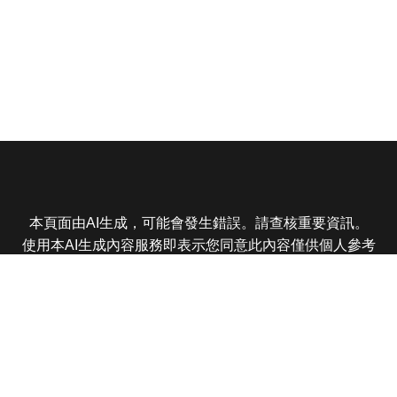
本頁面由AI生成，可能會發生錯誤。請查核重要資訊。
使用本AI生成內容服務即表示您同意此內容僅供個人參考
非商業用途，任何轉載分享皆不得違反法律或侵犯智慧財
產權，且您了解輸出內容可能不準確，所有爭議東森娛樂
保有最終解釋權
東森電視 版權所有 © 2025 EBC All Rights Reserved.
|
隱
私權政策