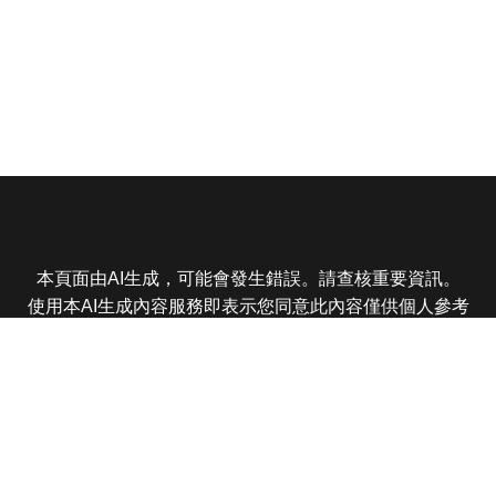
本頁面由AI生成，可能會發生錯誤。請查核重要資訊。
使用本AI生成內容服務即表示您同意此內容僅供個人參考
非商業用途，任何轉載分享皆不得違反法律或侵犯智慧財
產權，且您了解輸出內容可能不準確，所有爭議東森娛樂
保有最終解釋權
東森電視 版權所有 © 2025 EBC All Rights Reserved.
|
隱
私權政策