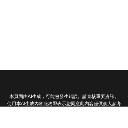
本頁面由AI生成，可能會發生錯誤。請查核重要資訊。
使用本AI生成內容服務即表示您同意此內容僅供個人參考
非商業用途，任何轉載分享皆不得違反法律或侵犯智慧財
產權，且您了解輸出內容可能不準確，所有爭議東森娛樂
保有最終解釋權