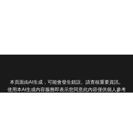
本頁面由AI生成，可能會發生錯誤。請查核重要資訊。
使用本AI生成內容服務即表示您同意此內容僅供個人參考
非商業用途，任何轉載分享皆不得違反法律或侵犯智慧財
產權，且您了解輸出內容可能不準確，所有爭議東森娛樂
保有最終解釋權
東森電視 版權所有 © 2025 EBC All Rights Reserved.
|
隱