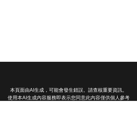
本頁面由AI生成，可能會發生錯誤。請查核重要資訊。
使用本AI生成內容服務即表示您同意此內容僅供個人參考
非商業用途，任何轉載分享皆不得違反法律或侵犯智慧財
產權，且您了解輸出內容可能不準確，所有爭議東森娛樂
保有最終解釋權