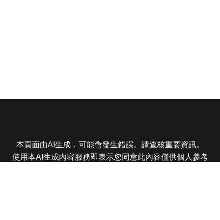
本頁面由AI生成，可能會發生錯誤。請查核重要資訊。
使用本AI生成內容服務即表示您同意此內容僅供個人參考
非商業用途，任何轉載分享皆不得違反法律或侵犯智慧財
產權，且您了解輸出內容可能不準確，所有爭議東森娛樂
保有最終解釋權