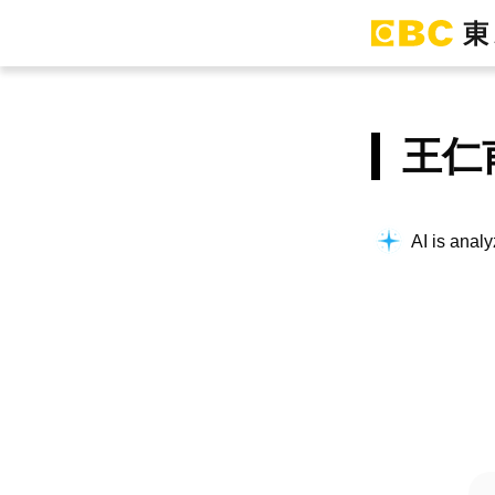
王仁
AI is analy