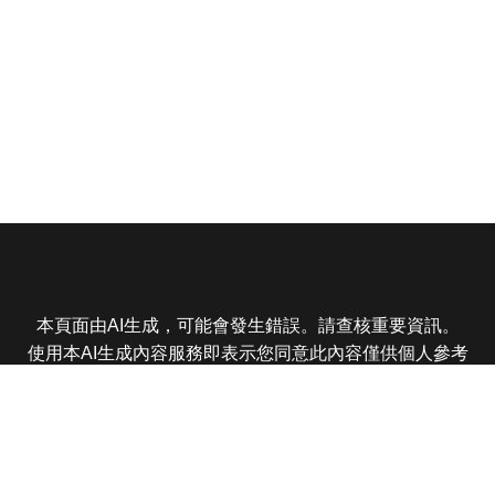
本頁面由AI生成，可能會發生錯誤。請查核重要資訊。
使用本AI生成內容服務即表示您同意此內容僅供個人參考
非商業用途，任何轉載分享皆不得違反法律或侵犯智慧財
產權，且您了解輸出內容可能不準確，所有爭議東森娛樂
保有最終解釋權