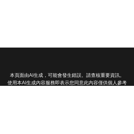
本頁面由AI生成，可能會發生錯誤。請查核重要資訊。
使用本AI生成內容服務即表示您同意此內容僅供個人參考
非商業用途，任何轉載分享皆不得違反法律或侵犯智慧財
產權，且您了解輸出內容可能不準確，所有爭議東森娛樂
保有最終解釋權
東森電視 版權所有 © 2025 EBC All Rights Reserved.
|
隱
私權政策