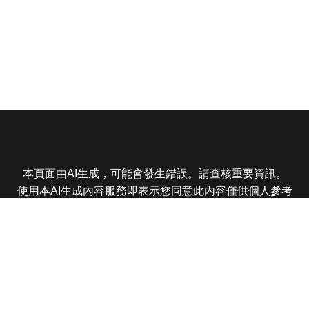
本頁面由AI生成，可能會發生錯誤。請查核重要資訊。
使用本AI生成內容服務即表示您同意此內容僅供個人參考
非商業用途，任何轉載分享皆不得違反法律或侵犯智慧財
產權，且您了解輸出內容可能不準確，所有爭議東森娛樂
保有最終解釋權
東森電視 版權所有 © 2025 EBC All Rights Reserved.
|
隱
私權政策