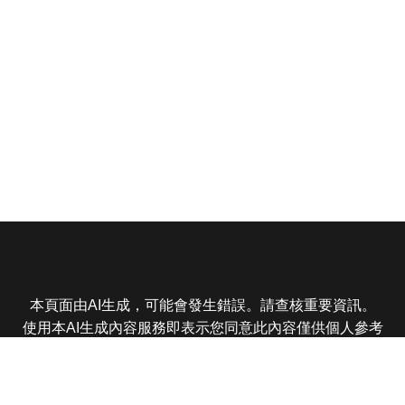
本頁面由AI生成，可能會發生錯誤。請查核重要資訊。
使用本AI生成內容服務即表示您同意此內容僅供個人參考
非商業用途，任何轉載分享皆不得違反法律或侵犯智慧財
產權，且您了解輸出內容可能不準確，所有爭議東森娛樂
保有最終解釋權