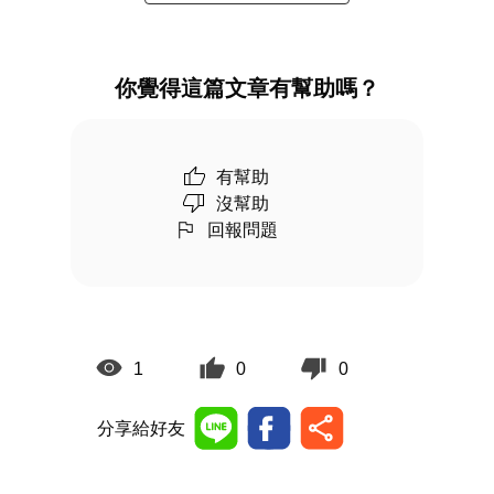
你覺得這篇文章有幫助嗎？
有幫助
沒幫助
回報問題
1
0
0
分享給好友