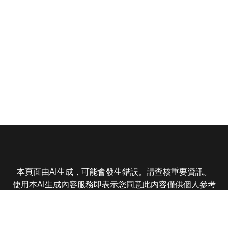
本頁面由AI生成，可能會發生錯誤。請查核重要資訊。
使用本AI生成內容服務即表示您同意此內容僅供個人參考
非商業用途，任何轉載分享皆不得違反法律或侵犯智慧財
產權，且您了解輸出內容可能不準確，所有爭議東森娛樂
保有最終解釋權