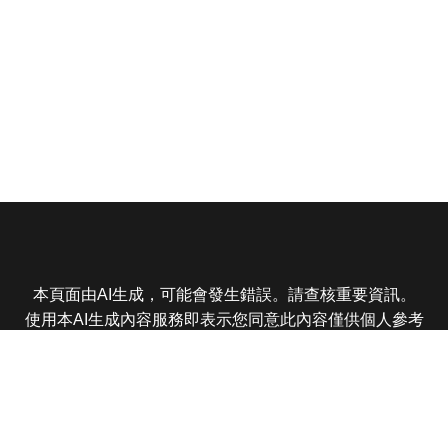
本頁面由AI生成，可能會發生錯誤。請查核重要資訊。
使用本AI生成內容服務即表示您同意此內容僅供個人參考
非商業用途，任何轉載分享皆不得違反法律或侵犯智慧財
產權，且您了解輸出內容可能不準確，所有爭議東森娛樂
保有最終解釋權