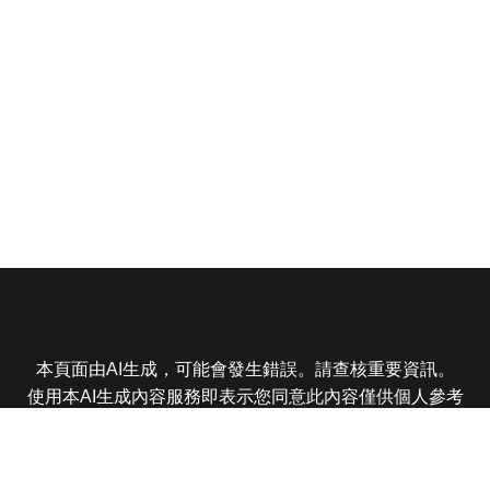
本頁面由AI生成，可能會發生錯誤。請查核重要資訊。
使用本AI生成內容服務即表示您同意此內容僅供個人參考
非商業用途，任何轉載分享皆不得違反法律或侵犯智慧財
產權，且您了解輸出內容可能不準確，所有爭議東森娛樂
保有最終解釋權