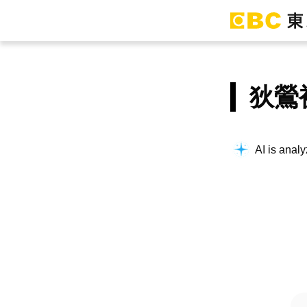
狄鶯
AI is analy