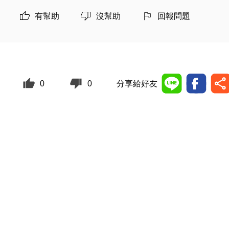
有幫助
沒幫助
回報問題
0
0
分享給好友