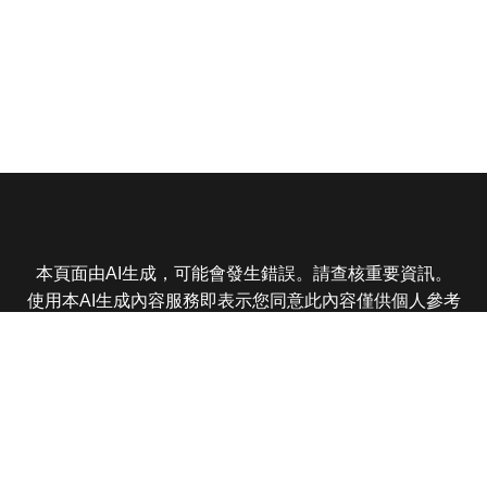
本頁面由AI生成，可能會發生錯誤。請查核重要資訊。
使用本AI生成內容服務即表示您同意此內容僅供個人參考
非商業用途，任何轉載分享皆不得違反法律或侵犯智慧財
產權，且您了解輸出內容可能不準確，所有爭議東森娛樂
保有最終解釋權
東森電視 版權所有 © 2025 EBC All Rights Reserved.
|
隱
私權政策