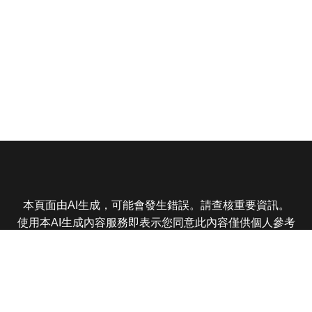
本頁面由AI生成，可能會發生錯誤。請查核重要資訊。
使用本AI生成內容服務即表示您同意此內容僅供個人參考
非商業用途，任何轉載分享皆不得違反法律或侵犯智慧財
產權，且您了解輸出內容可能不準確，所有爭議東森娛樂
保有最終解釋權