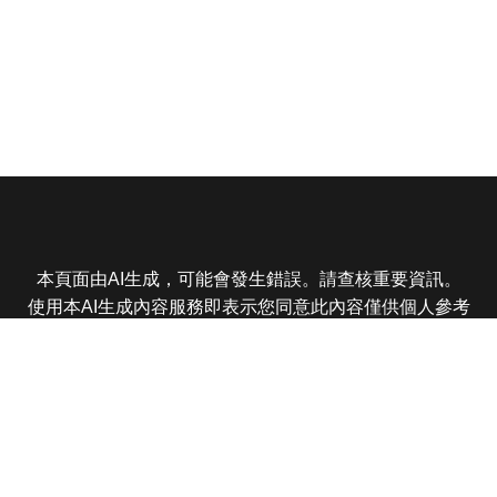
本頁面由AI生成，可能會發生錯誤。請查核重要資訊。
使用本AI生成內容服務即表示您同意此內容僅供個人參考
非商業用途，任何轉載分享皆不得違反法律或侵犯智慧財
產權，且您了解輸出內容可能不準確，所有爭議東森娛樂
保有最終解釋權
東森電視 版權所有 © 2025 EBC All Rights Reserved.
|
隱
私權政策