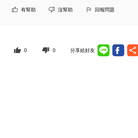
有幫助
沒幫助
回報問題
0
0
分享給好友