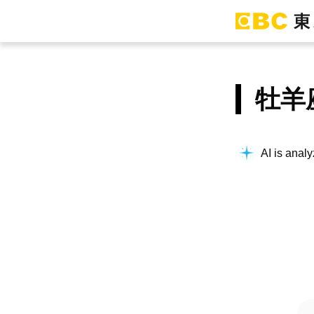
牡羊
AI is analy