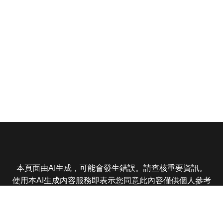
本頁面由AI生成，可能會發生錯誤。請查核重要資訊。
使用本AI生成內容服務即表示您同意此內容僅供個人參考
非商業用途，任何轉載分享皆不得違反法律或侵犯智慧財
產權，且您了解輸出內容可能不準確，所有爭議東森娛樂
保有最終解釋權