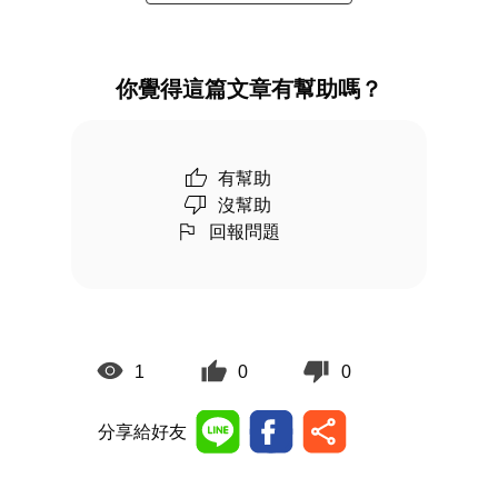
你覺得這篇文章有幫助嗎？
有幫助
沒幫助
回報問題
1
0
0
分享給好友