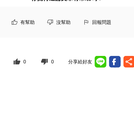
有幫助
沒幫助
回報問題
0
0
分享給好友