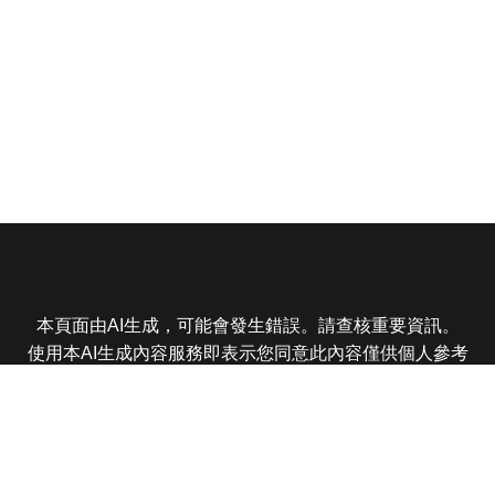
本頁面由AI生成，可能會發生錯誤。請查核重要資訊。
使用本AI生成內容服務即表示您同意此內容僅供個人參考
非商業用途，任何轉載分享皆不得違反法律或侵犯智慧財
產權，且您了解輸出內容可能不準確，所有爭議東森娛樂
保有最終解釋權