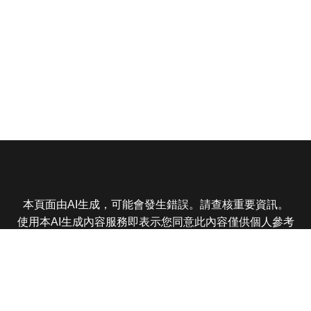
本頁面由AI生成，可能會發生錯誤。請查核重要資訊。
使用本AI生成內容服務即表示您同意此內容僅供個人參考
非商業用途，任何轉載分享皆不得違反法律或侵犯智慧財
產權，且您了解輸出內容可能不準確，所有爭議東森娛樂
保有最終解釋權