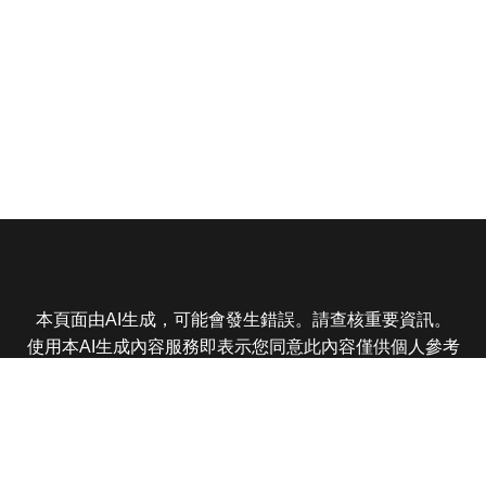
本頁面由AI生成，可能會發生錯誤。請查核重要資訊。
使用本AI生成內容服務即表示您同意此內容僅供個人參考
非商業用途，任何轉載分享皆不得違反法律或侵犯智慧財
產權，且您了解輸出內容可能不準確，所有爭議東森娛樂
保有最終解釋權