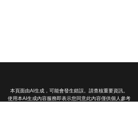
本頁面由AI生成，可能會發生錯誤。請查核重要資訊。
使用本AI生成內容服務即表示您同意此內容僅供個人參考
非商業用途，任何轉載分享皆不得違反法律或侵犯智慧財
產權，且您了解輸出內容可能不準確，所有爭議東森娛樂
保有最終解釋權