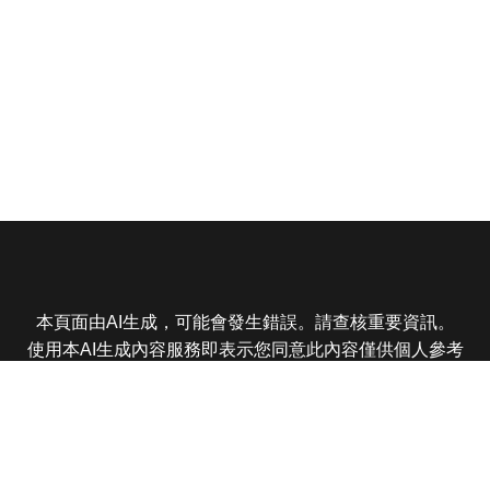
本頁面由AI生成，可能會發生錯誤。請查核重要資訊。
使用本AI生成內容服務即表示您同意此內容僅供個人參考
非商業用途，任何轉載分享皆不得違反法律或侵犯智慧財
產權，且您了解輸出內容可能不準確，所有爭議東森娛樂
保有最終解釋權