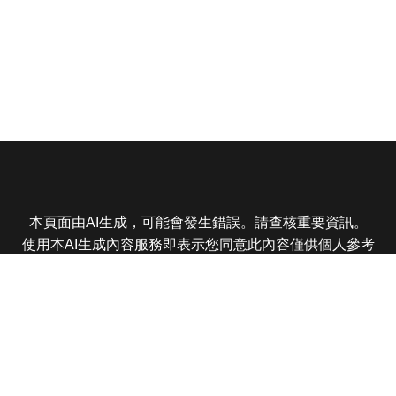
本頁面由AI生成，可能會發生錯誤。請查核重要資訊。
使用本AI生成內容服務即表示您同意此內容僅供個人參考
非商業用途，任何轉載分享皆不得違反法律或侵犯智慧財
產權，且您了解輸出內容可能不準確，所有爭議東森娛樂
保有最終解釋權
東森電視 版權所有 © 2025 EBC All Rights Reserved.
|
隱
私權政策