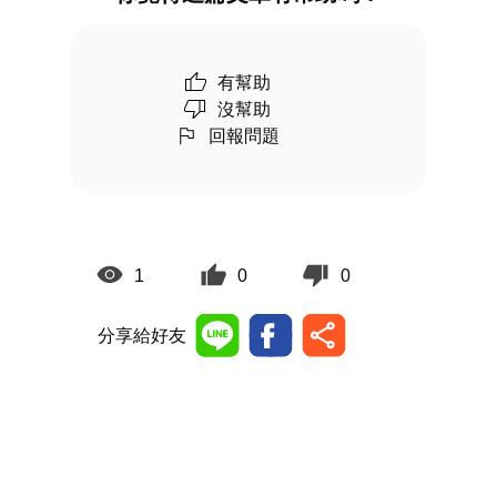
有幫助
沒幫助
回報問題
1
0
0
分享給好友