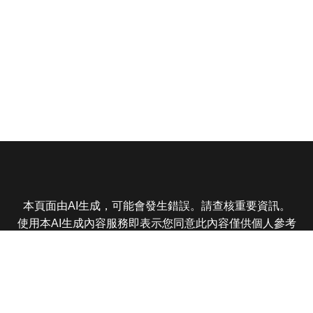
本頁面由AI生成，可能會發生錯誤。請查核重要資訊。
使用本AI生成內容服務即表示您同意此內容僅供個人參考
非商業用途，任何轉載分享皆不得違反法律或侵犯智慧財
產權，且您了解輸出內容可能不準確，所有爭議東森娛樂
保有最終解釋權