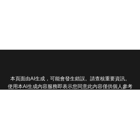
本頁面由AI生成，可能會發生錯誤。請查核重要資訊。
使用本AI生成內容服務即表示您同意此內容僅供個人參考
非商業用途，任何轉載分享皆不得違反法律或侵犯智慧財
產權，且您了解輸出內容可能不準確，所有爭議東森娛樂
保有最終解釋權
東森電視 版權所有 © 2025 EBC All Rights Reserved.
|
隱
私權政策