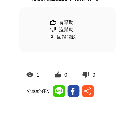
有幫助
沒幫助
回報問題
1
0
0
分享給好友