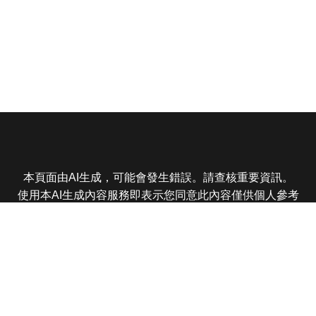
本頁面由AI生成，可能會發生錯誤。請查核重要資訊。
使用本AI生成內容服務即表示您同意此內容僅供個人參考
非商業用途，任何轉載分享皆不得違反法律或侵犯智慧財
產權，且您了解輸出內容可能不準確，所有爭議東森娛樂
保有最終解釋權
東森電視 版權所有 © 2025 EBC All Rights Reserved.
|
隱
私權政策