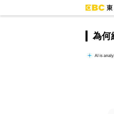
為何
AI is analy