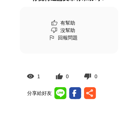
有幫助
沒幫助
回報問題
1
0
0
分享給好友