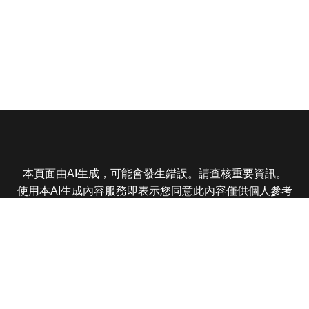
本頁面由AI生成，可能會發生錯誤。請查核重要資訊。
使用本AI生成內容服務即表示您同意此內容僅供個人參考
非商業用途，任何轉載分享皆不得違反法律或侵犯智慧財
產權，且您了解輸出內容可能不準確，所有爭議東森娛樂
保有最終解釋權
東森電視 版權所有 © 2025 EBC All Rights Reserved.
|
隱
私權政策