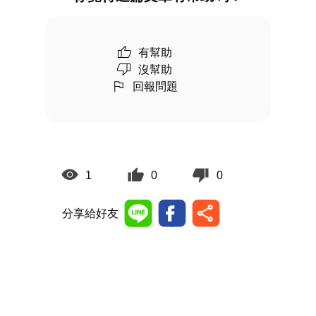
有幫助
沒幫助
回報問題
1
0
0
分享給好友