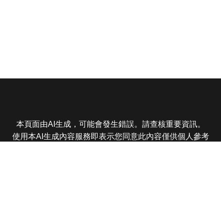
本頁面由AI生成，可能會發生錯誤。請查核重要資訊。
使用本AI生成內容服務即表示您同意此內容僅供個人參考
非商業用途，任何轉載分享皆不得違反法律或侵犯智慧財
產權，且您了解輸出內容可能不準確，所有爭議東森娛樂
保有最終解釋權
東森電視 版權所有 © 2025 EBC All Rights Reserved.
|
隱
私權政策