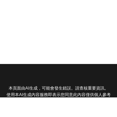
本頁面由AI生成，可能會發生錯誤。請查核重要資訊。
使用本AI生成內容服務即表示您同意此內容僅供個人參考
非商業用途，任何轉載分享皆不得違反法律或侵犯智慧財
產權，且您了解輸出內容可能不準確，所有爭議東森娛樂
保有最終解釋權