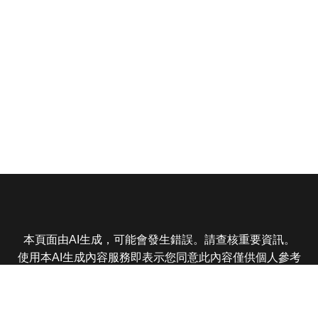
本頁面由AI生成，可能會發生錯誤。請查核重要資訊。
使用本AI生成內容服務即表示您同意此內容僅供個人參考
非商業用途，任何轉載分享皆不得違反法律或侵犯智慧財
產權，且您了解輸出內容可能不準確，所有爭議東森娛樂
保有最終解釋權