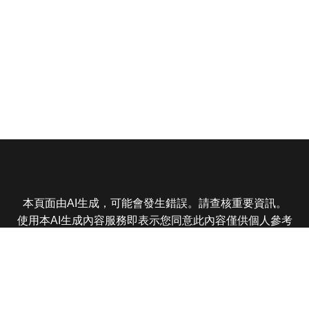
本頁面由AI生成，可能會發生錯誤。請查核重要資訊。
使用本AI生成內容服務即表示您同意此內容僅供個人參考
非商業用途，任何轉載分享皆不得違反法律或侵犯智慧財
產權，且您了解輸出內容可能不準確，所有爭議東森娛樂
保有最終解釋權