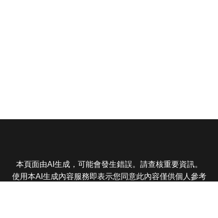
本頁面由AI生成，可能會發生錯誤。請查核重要資訊。
使用本AI生成內容服務即表示您同意此內容僅供個人參考
非商業用途，任何轉載分享皆不得違反法律或侵犯智慧財
產權，且您了解輸出內容可能不準確，所有爭議東森娛樂
保有最終解釋權