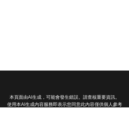
本頁面由AI生成，可能會發生錯誤。請查核重要資訊。
使用本AI生成內容服務即表示您同意此內容僅供個人參考
非商業用途，任何轉載分享皆不得違反法律或侵犯智慧財
產權，且您了解輸出內容可能不準確，所有爭議東森娛樂
保有最終解釋權