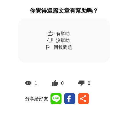
你覺得這篇文章有幫助嗎？
有幫助
沒幫助
回報問題
1
0
0
分享給好友