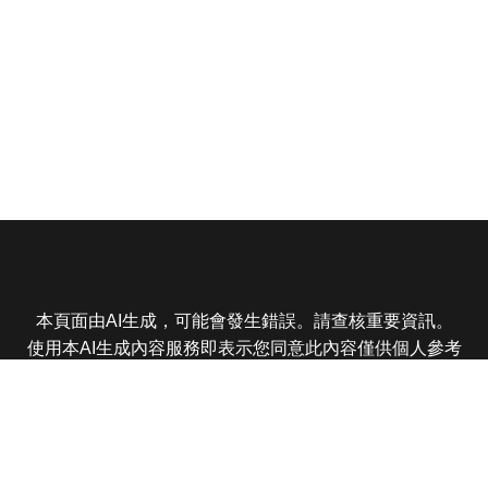
本頁面由AI生成，可能會發生錯誤。請查核重要資訊。
使用本AI生成內容服務即表示您同意此內容僅供個人參考
非商業用途，任何轉載分享皆不得違反法律或侵犯智慧財
產權，且您了解輸出內容可能不準確，所有爭議東森娛樂
保有最終解釋權