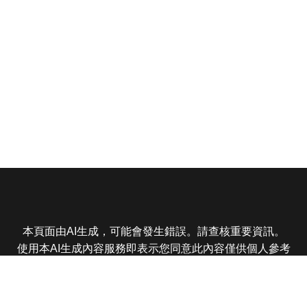
本頁面由AI生成，可能會發生錯誤。請查核重要資訊。
使用本AI生成內容服務即表示您同意此內容僅供個人參考
非商業用途，任何轉載分享皆不得違反法律或侵犯智慧財
產權，且您了解輸出內容可能不準確，所有爭議東森娛樂
保有最終解釋權