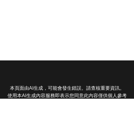
本頁面由AI生成，可能會發生錯誤。請查核重要資訊。
使用本AI生成內容服務即表示您同意此內容僅供個人參考
非商業用途，任何轉載分享皆不得違反法律或侵犯智慧財
產權，且您了解輸出內容可能不準確，所有爭議東森娛樂
保有最終解釋權