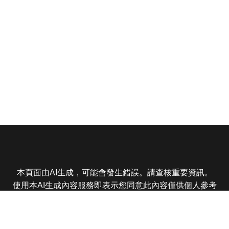
本頁面由AI生成，可能會發生錯誤。請查核重要資訊。
使用本AI生成內容服務即表示您同意此內容僅供個人參考
非商業用途，任何轉載分享皆不得違反法律或侵犯智慧財
產權，且您了解輸出內容可能不準確，所有爭議東森娛樂
保有最終解釋權