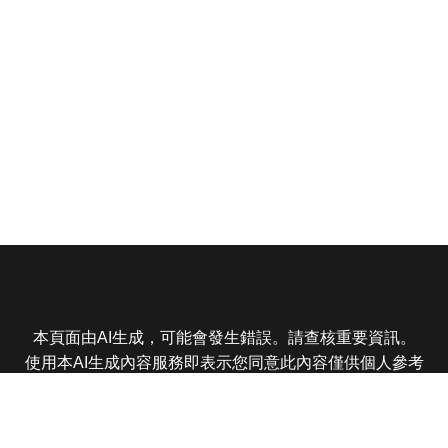
本頁面由AI生成，可能會發生錯誤。請查核重要資訊。
使用本AI生成內容服務即表示您同意此內容僅供個人參考
非商業用途，任何轉載分享皆不得違反法律或侵犯智慧財
產權，且您了解輸出內容可能不準確，所有爭議東森娛樂
保有最終解釋權