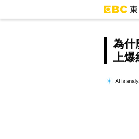
為什
上爆
AI is analy