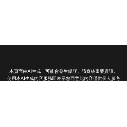
本頁面由AI生成，可能會發生錯誤。請查核重要資訊。
使用本AI生成內容服務即表示您同意此內容僅供個人參考
非商業用途，任何轉載分享皆不得違反法律或侵犯智慧財
產權，且您了解輸出內容可能不準確，所有爭議東森娛樂
保有最終解釋權
東森電視 版權所有 © 2025 EBC All Rights Reserved.
|
隱
私權政策