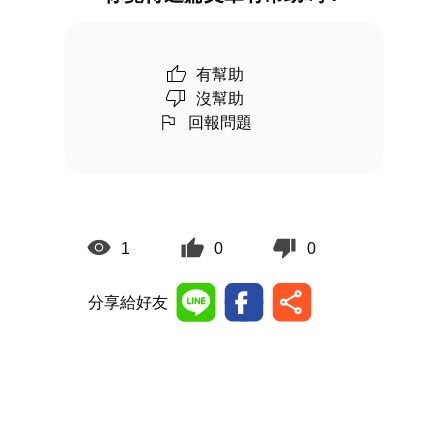
有幫助
沒幫助
回報問題
1
0
0
分享給好友