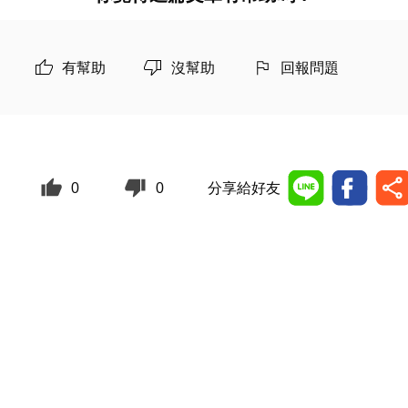
有幫助
沒幫助
回報問題
0
0
分享給好友