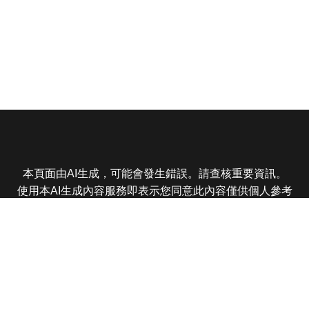
本頁面由AI生成，可能會發生錯誤。請查核重要資訊。
使用本AI生成內容服務即表示您同意此內容僅供個人參考
非商業用途，任何轉載分享皆不得違反法律或侵犯智慧財
產權，且您了解輸出內容可能不準確，所有爭議東森娛樂
保有最終解釋權
東森電視 版權所有 © 2025 EBC All Rights Reserved.
|
隱
私權政策