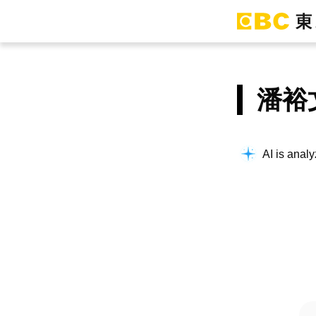
潘裕
AI is analy